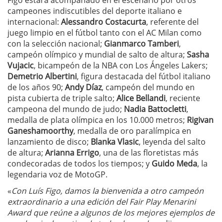
Figo estará acompañado en el escenario por otros
campeones indiscutibles del deporte italiano e
internacional:
Alessandro Costacurta
, referente del
juego limpio en el fútbol tanto con el AC Milan como
con la selección nacional;
Gianmarco Tamberi
,
campeón olímpico y mundial de salto de altura;
Sasha
Vujacic
, bicampeón de la NBA con Los Ángeles Lakers;
Demetrio Albertini
, figura destacada del fútbol italiano
de los años 90;
Andy Díaz
, campeón del mundo en
pista cubierta de triple salto;
Alice Bellandi
, reciente
campeona del mundo de judo;
Nadia Battocletti
,
medalla de plata olímpica en los 10.000 metros;
Rigivan
Ganeshamoorthy
, medalla de oro paralímpica en
lanzamiento de disco;
Blanka Vlasic
, leyenda del salto
de altura;
Arianna Errigo
, una de las floretistas más
condecoradas de todos los tiempos; y
Guido Meda
, la
legendaria voz de MotoGP.
«
Con Luís Figo, damos la bienvenida a otro campeón
extraordinario a una edición del Fair Play Menarini
Award que reúne a algunos de los mejores ejemplos de