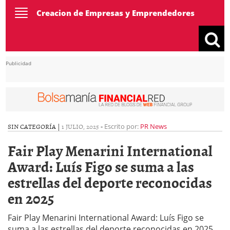
Toggle
Creacion de Empresas y Emprendedores
navigation
Publicidad
SIN CATEGORÍA |
1 JULIO, 2025
-
Escrito por:
PR News
Fair Play Menarini International
Award: Luís Figo se suma a las
estrellas del deporte reconocidas
en 2025
Fair Play Menarini International Award: Luís Figo se
suma a las estrellas del deporte reconocidas en 2025