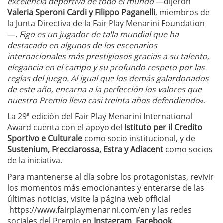
excelencia deportiva de todo el mundo
—dijeron
Valeria Speroni Cardi y Filippo Paganelli
, miembros de
la Junta Directiva de la Fair Play Menarini Foundation
—.
Figo es un jugador de talla mundial que ha
destacado en algunos de los escenarios
internacionales más prestigiosos gracias a su talento,
elegancia en el campo y su profundo respeto por las
reglas del juego. Al igual que los demás galardonados
de este año, encarna a la perfección los valores que
nuestro Premio lleva casi treinta años defendiendo
«.
La 29ª edición del Fair Play Menarini International
Award cuenta con el apoyo del
Istituto per il Credito
Sportivo e Culturale
como socio institucional, y de
Sustenium, Frecciarossa, Estra y Adiacent
como socios
de la iniciativa.
Para mantenerse al día sobre los protagonistas, revivir
los momentos más emocionantes y enterarse de las
últimas noticias, visite la página web official
https://www.fairplaymenarini.com/en y las redes
sociales del Premio en
Instagram
,
Facebook
,