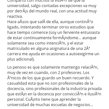
Comparto con muchos la visiÃ³n de que la
universidad, salgo contadas excepciones va muy
por detrÃ¡s del mundo real, con una actitud muy
reactiva.
Hace aÃ±os que salÃ­ de ella, aunque continÃºo
ligado, intentando terminar otros estudios que
hace tiempo comence (soy un ferviente entusiasta
de estar continuamente formÃ¡ndome… aunque
solamente sea como intenciÃ³n, y el estar
matriculado en alguna asignatura de una 2Âª
carrera me ayuda en ocasiones a autoexigirme un
plus adicional).
Lo penoso es que solamente mantengo relaciÃ³n,
muy de vez en cuando, con 2 profesores. Los
Ãºnicos de los que guardo un buen recuerdo. Y
casualidad esta que no son profesionales de la
docencia, sino profesionales de la industria privada
que estÃ¡n en la docencia por convicciÃ³n e ilusiÃ³n
personal. CuÃ¡nto tiene que aprender la
universidad de muchas escuelas de negocios…