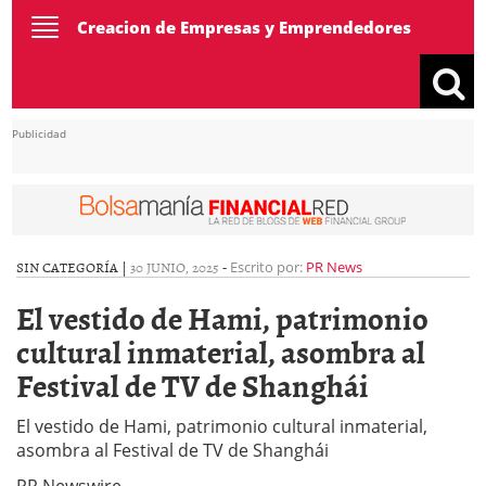
Toggle
Creacion de Empresas y Emprendedores
navigation
Publicidad
SIN CATEGORÍA |
30 JUNIO, 2025
-
Escrito por:
PR News
El vestido de Hami, patrimonio
cultural inmaterial, asombra al
Festival de TV de Shanghái
El vestido de Hami, patrimonio cultural inmaterial,
asombra al Festival de TV de Shanghái