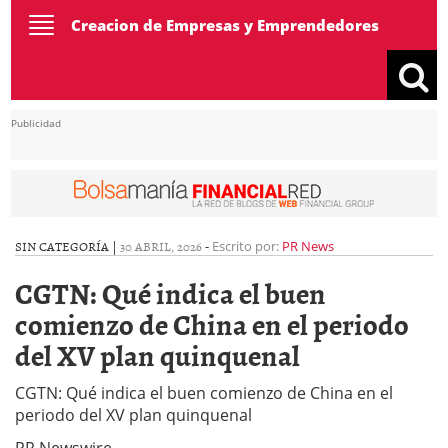
Toggle
Creacion de Empresas y Emprendedores
navigation
Publicidad
SIN CATEGORÍA |
30 ABRIL, 2026
-
Escrito por:
PR News
CGTN: Qué indica el buen
comienzo de China en el periodo
del XV plan quinquenal
CGTN: Qué indica el buen comienzo de China en el
periodo del XV plan quinquenal