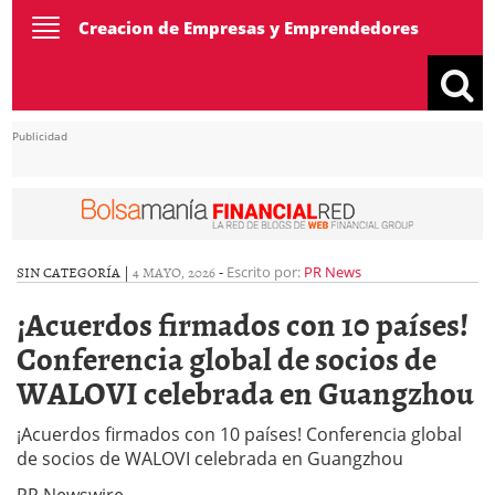
Toggle
Creacion de Empresas y Emprendedores
navigation
Publicidad
SIN CATEGORÍA |
4 MAYO, 2026
-
Escrito por:
PR News
¡Acuerdos firmados con 10 países!
Conferencia global de socios de
WALOVI celebrada en Guangzhou
¡Acuerdos firmados con 10 países! Conferencia global
de socios de WALOVI celebrada en Guangzhou