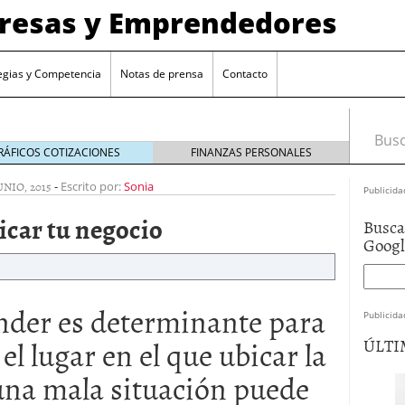
presas y Emprendedores
egias y Competencia
Notas de prensa
Contacto
Busca
RÁFICOS COTIZACIONES
FINANZAS PERSONALES
UNIO, 2015
-
Escrito por:
Sonia
Publicida
icar tu negocio
Busca
Goog
nder es determinante para
Publicida
 el lugar en el que ubicar la
ÚLTI
una mala situación puede