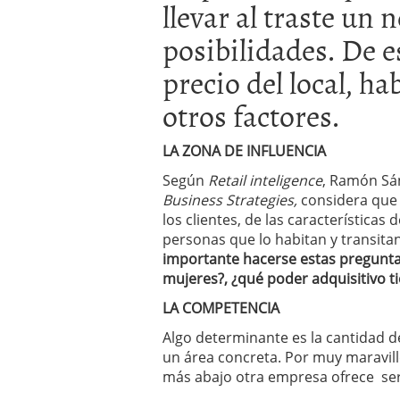
llevar al traste un
Por qué el 85% de las st
evitar ser una de ellas)
posibilidades. De e
Barcelona y Madrid: do
precio del local, h
Si estás buscando tu pr
en 2026
2026/02/16
otros factores.
Cinco unicornios españo
2026/02/08
LA ZONA DE INFLUENCIA
Según
Retail inteligence
, Ramón Sá
Business Strategies,
considera que
los clientes, de las características
personas que lo habitan y transita
importante hacerse estas pregunt
mujeres?, ¿qué poder adquisitivo t
LA COMPETENCIA
Algo determinante es la cantidad d
un área concreta. Por muy maravillos
más abajo otra empresa ofrece servi