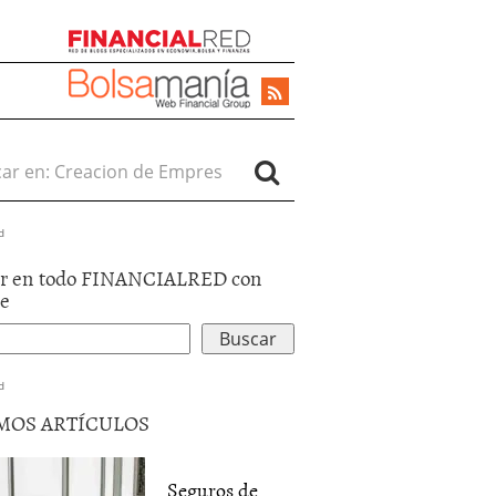
r en:
d
r en todo FINANCIALRED con
le
d
MOS ARTÍCULOS
Seguros de