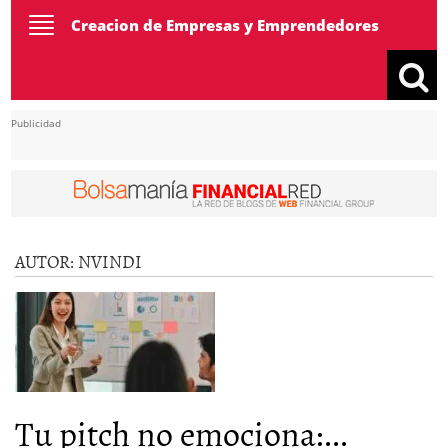
Toggle
Creacion de Empresas y Emprendedores
navigation
Publicidad
AUTOR:
NVINDI
Tu pitch no emociona:...