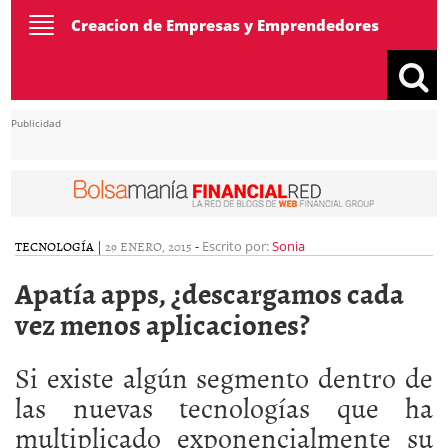
Toggle
Creacion de Empresas y Emprendedores
navigation
Publicidad
TECNOLOGÍA
|
29 ENERO, 2015
-
Escrito por:
Sonia
Apatía apps, ¿descargamos cada
vez menos aplicaciones?
Si existe algún segmento dentro de
las nuevas tecnologías que ha
multiplicado exponencialmente su